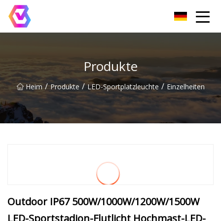
Chongqing LED-Flutlichtgruppe
Produkte
/
/
/
Heim
Produkte
LED-Sportplatzleuchte
Einzelheiten
Outdoor IP67 500W/1000W/1200W/1500W
LED-Sportstadion-Flutlicht Hochmast-LED-