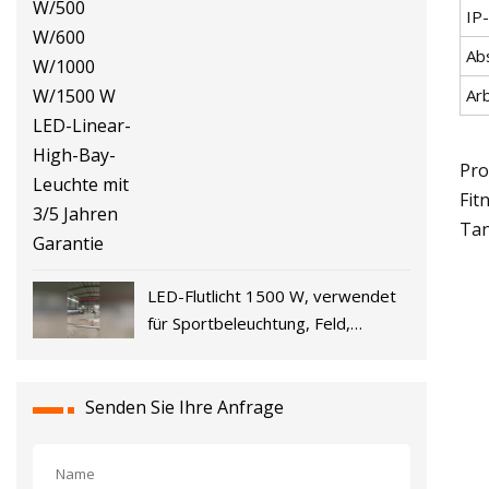
IP
W/200 W/300 W/400 W/500
W/600 W/1000 W/1500 W LED-
Ab
Linear-High-Bay-Leuchte mit 3/5
Ar
Jahren Garantie
Pro
Fit
Tan
LED-Flutlicht 1500 W, verwendet
für Sportbeleuchtung, Feld,
Stadion, LED-Licht mit hoher
Leistung
Senden Sie Ihre Anfrage