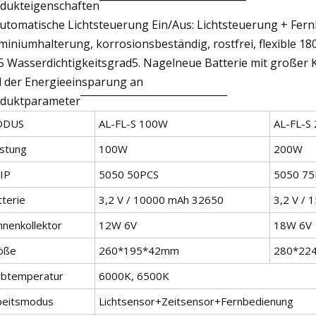
dukteigenschaften¯¯¯¯¯¯¯¯¯¯¯¯¯¯¯¯¯¯¯¯¯¯¯¯¯¯
Automatische Lichtsteuerung Ein/Aus: Lichtsteuerung + Fer
miniumhalterung, korrosionsbeständig, rostfrei, flexible 180
5 Wasserdichtigkeitsgrad5. Nagelneue Batterie mit großer K
 der Energieeinsparung an
duktparameter¯¯¯¯¯¯¯¯¯¯¯¯¯¯¯¯¯¯¯¯¯¯¯¯¯¯
ODUS
AL-FL-S 100W
AL-FL-S
istung
100W
200W
IP
5050 50PCS
5050 75
tterie
3,2 V / 10000 mAh 32650
3,2 V /
nnenkollektor
12W 6V
18W 6V
öße
260*195*42mm
280*22
rbtemperatur
6000K, 6500K
beitsmodus
Lichtsensor+Zeitsensor+Fernbedienung