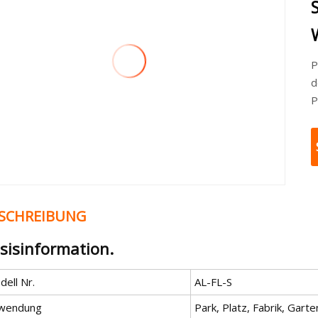
P
d
P
SCHREIBUNG
sisinformation.
ell Nr.
AL-FL-S
wendung
Park, Platz, Fabrik, Garte