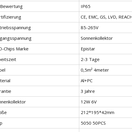
-Bewertung
IP65
tifizierung
CE, EMC, GS, LVD, REAC
triebsspannung
85-265V
ngangsspannung
Sonnenkollektor
D-Chips Marke
Epistar
eitszeit
2-3 Tage
bel
0,5m² 4meter
erial
Al+PC
rantie
3 Jahre
nnenkollektor
12W 6V
öße
212*195*42mm
ip
5050 50PCS