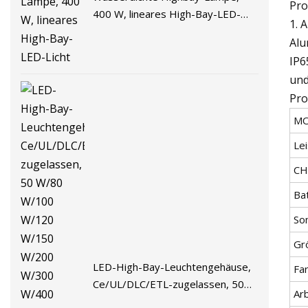
Pro
400 W, lineares High-Bay-LED-
1. 
Licht
Alu
IP6
und
Pro
M
Le
CH
Ba
So
Gr
LED-High-Bay-Leuchtengehäuse,
Fa
Ce/UL/DLC/ETL-zugelassen, 50
Ar
W/80 W/100 W/120 W/150