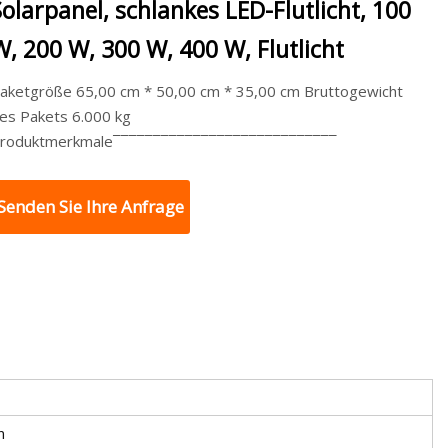
Solarpanel, schlankes LED-Flutlicht, 100
W, 200 W, 300 W, 400 W, Flutlicht
aketgröße 65,00 cm * 50,00 cm * 35,00 cm Bruttogewicht
es Pakets 6.000 kg
roduktmerkmale¯¯¯¯¯¯¯¯¯¯¯¯¯¯¯¯¯¯¯¯¯¯¯¯¯¯¯¯
Senden Sie Ihre Anfrage
n