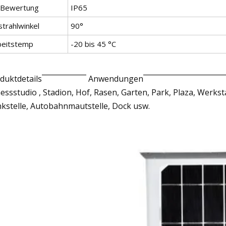
-Bewertung
IP65
strahlwinkel
90°
beitstemp
-20 bis 45 °C
duktdetails¯¯¯¯¯¯¯¯¯¯¯ Anwendungen¯¯¯¯¯¯¯¯¯¯¯¯¯¯¯¯¯¯¯¯¯¯
nessstudio , Stadion, Hof, Rasen, Garten, Park, Plaza, Werks
kstelle, Autobahnmautstelle, Dock usw.