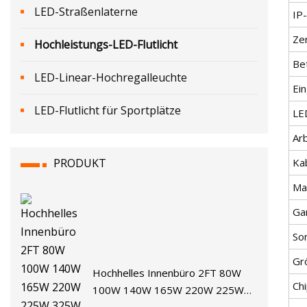
LED-Straßenlaterne
IP
Zer
Hochleistungs-LED-Flutlicht
Be
LED-Linear-Hochregalleuchte
Ei
LED-Flutlicht für Sportplätze
LE
Arb
PRODUKT
Ka
Mat
Ga
So
Gr
Hochhelles Innenbüro 2FT 80W
Ch
100W 140W 165W 220W 225W