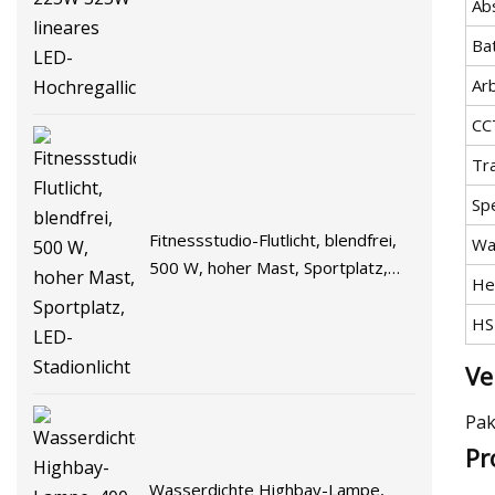
325W lineares LED-Hochregallicht
Ab
Ba
Ar
CC
Tr
Spe
Fitnessstudio-Flutlicht, blendfrei,
Wa
500 W, hoher Mast, Sportplatz,
He
LED-Stadionlicht
HS
Ve
Pak
Pr
Wasserdichte Highbay-Lampe,