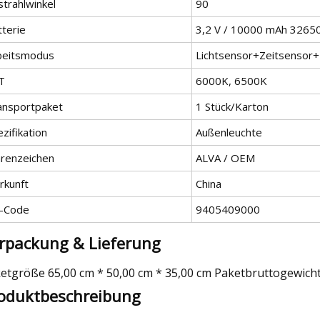
strahlwinkel
90
tterie
3,2 V / 10000 mAh 3265
beitsmodus
Lichtsensor+Zeitsensor
T
6000K, 6500K
ansportpaket
1 Stück/Karton
zifikation
Außenleuchte
renzeichen
ALVA / OEM
rkunft
China
-Code
9405409000
rpackung & Lieferung
etgröße 65,00 cm * 50,00 cm * 35,00 cm Paketbruttogewicht
oduktbeschreibung