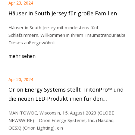
Apr 23, 2024
Häuser in South Jersey für große Familien
Häuser in South Jersey mit mindestens fünf
Schlafzimmern. Willkommen in Ihrem Traumstrandurlaub!
Dieses außergewöhnli
mehr sehen
Apr 20, 2024
Orion Energy Systems stellt TritonPro™ und
die neuen LED-Produktlinien für den
Außenbereich von Harris vor und erweitert
MANITOWOC, Wisconsin, 15. August 2023 (GLOBE
damit das Portfolio innovativer,
NEWSWIRE) – Orion Energy Systems, Inc. (Nasdaq:
hochwertiger Lösungen
OESX) (Orion Lighting), ein