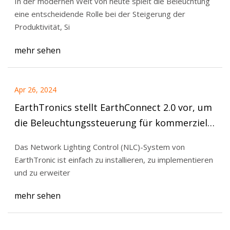
In der modernen Welt von heute spielt die Beleuchtung
eine entscheidende Rolle bei der Steigerung der
Produktivität, Si
mehr sehen
Apr 26, 2024
EarthTronics stellt EarthConnect 2.0 vor, um
die Beleuchtungssteuerung für kommerzielle
Anwendungen zu vereinfachen, die
Das Network Lighting Control (NLC)-System von
Produktivität zu steigern und Abfall zu
EarthTronic ist einfach zu installieren, zu implementieren
reduzieren
und zu erweiter
mehr sehen