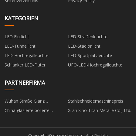
Seitenverzeichnis
Privacy Policy
KATEGORIEN
LED Flutlicht
LED-Straßenleuchte
LED-Tunnellicht
LED-Stadionlicht
LED-Hochregalleuchte
LED-Sportplatzleuchte
Schlanker LED-Fluter
UFO-LED-Hochregalleuchte
PARTNERFIRMA
Wuhan Straße Glanz
Stahlschneidemaschinepreis
Importieren & Exportieren Co.,
China glasierte polierte
Xi'an Sino Titan Metalle Co., Ltd.
Ltd
Goldfliesen Hersteller
Copyright © de.mcuhm.com, Alle Rechte