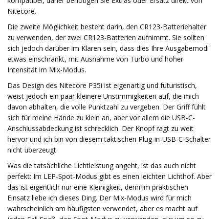
kompatibel, daher benötigen Sie Extras oder Ersatz direkt von
Nitecore.
Die zweite Möglichkeit besteht darin, den CR123-Batteriehalter
zu verwenden, der zwei CR123-Batterien aufnimmt. Sie sollten
sich jedoch darüber im Klaren sein, dass dies Ihre Ausgabemodi
etwas einschränkt, mit Ausnahme von Turbo und hoher
Intensität im Mix-Modus.
Das Design des Nitecore P35i ist eigenartig und futuristisch,
weist jedoch ein paar kleinere Unstimmigkeiten auf, die mich
davon abhalten, die volle Punktzahl zu vergeben. Der Griff fühlt
sich für meine Hände zu klein an, aber vor allem die USB-C-
Anschlussabdeckung ist schrecklich. Der Knopf ragt zu weit
hervor und ich bin von diesem taktischen Plug-in-USB-C-Schalter
nicht überzeugt.
Was die tatsächliche Lichtleistung angeht, ist das auch nicht
perfekt: Im LEP-Spot-Modus gibt es einen leichten Lichthof. Aber
das ist eigentlich nur eine Kleinigkeit, denn im praktischen
Einsatz liebe ich dieses Ding. Der Mix-Modus wird für mich
wahrscheinlich am häufigsten verwendet, aber es macht auf