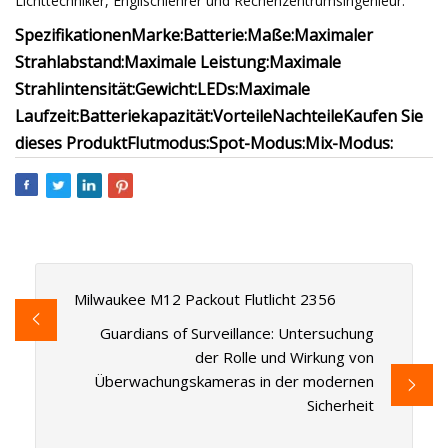
Lichttechniker, Englischlehrer und Rechenzentrumsingenieur.
Spezifikationen
Marke:
Batterie:
Maße:
Maximaler
Strahlabstand:
Maximale Leistung:
Maximale
Strahlintensität:
Gewicht:
LEDs:
Maximale
Laufzeit:
Batteriekapazität:
Vorteile
Nachteile
Kaufen Sie
dieses Produkt
Flutmodus:
Spot-Modus:
Mix-Modus:
Milwaukee M12 Packout Flutlicht 2356
Guardians of Surveillance: Untersuchung
der Rolle und Wirkung von
Überwachungskameras in der modernen
Sicherheit