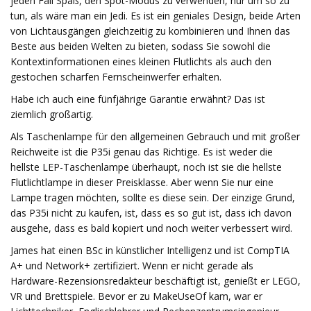
jeden Fall Spaß, den Spot-Modus zu verwenden, nur um so zu
tun, als wäre man ein Jedi. Es ist ein geniales Design, beide Arten
von Lichtausgängen gleichzeitig zu kombinieren und Ihnen das
Beste aus beiden Welten zu bieten, sodass Sie sowohl die
Kontextinformationen eines kleinen Flutlichts als auch den
gestochen scharfen Fernscheinwerfer erhalten.
Habe ich auch eine fünfjährige Garantie erwähnt? Das ist
ziemlich großartig.
Als Taschenlampe für den allgemeinen Gebrauch und mit großer
Reichweite ist die P35i genau das Richtige. Es ist weder die
hellste LEP-Taschenlampe überhaupt, noch ist sie die hellste
Flutlichtlampe in dieser Preisklasse. Aber wenn Sie nur eine
Lampe tragen möchten, sollte es diese sein. Der einzige Grund,
das P35i nicht zu kaufen, ist, dass es so gut ist, dass ich davon
ausgehe, dass es bald kopiert und noch weiter verbessert wird.
James hat einen BSc in künstlicher Intelligenz und ist CompTIA
A+ und Network+ zertifiziert. Wenn er nicht gerade als
Hardware-Rezensionsredakteur beschäftigt ist, genießt er LEGO,
VR und Brettspiele. Bevor er zu MakeUseOf kam, war er