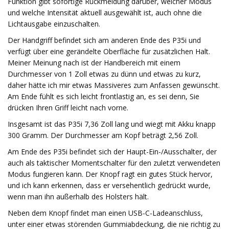
Funktion gibt sofortige Rückmeldung darüber, welcher Modus
und welche Intensität aktuell ausgewählt ist, auch ohne die
Lichtausgabe einzuschalten.
Der Handgriff befindet sich am anderen Ende des P35i und
verfügt über eine gerändelte Oberfläche für zusätzlichen Halt.
Meiner Meinung nach ist der Handbereich mit einem
Durchmesser von 1 Zoll etwas zu dünn und etwas zu kurz,
daher hätte ich mir etwas Massiveres zum Anfassen gewünscht.
Am Ende fühlt es sich leicht frontlastig an, es sei denn, Sie
drücken Ihren Griff leicht nach vorne.
Insgesamt ist das P35i 7,36 Zoll lang und wiegt mit Akku knapp
300 Gramm. Der Durchmesser am Kopf beträgt 2,56 Zoll.
Am Ende des P35i befindet sich der Haupt-Ein-/Ausschalter, der
auch als taktischer Momentschalter für den zuletzt verwendeten
Modus fungieren kann. Der Knopf ragt ein gutes Stück hervor,
und ich kann erkennen, dass er versehentlich gedrückt wurde,
wenn man ihn außerhalb des Holsters hält.
Neben dem Knopf findet man einen USB-C-Ladeanschluss,
unter einer etwas störenden Gummiabdeckung, die nie richtig zu