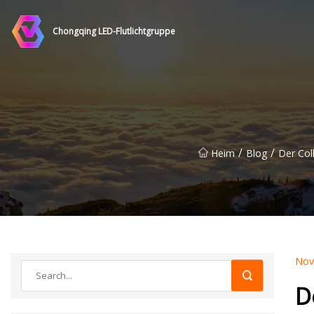
Chongqing LED-Flutlichtgruppe
/
/
Heim
Blog
Der Col
Nov
D