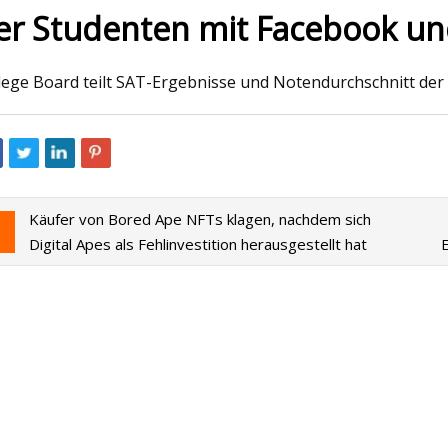
er Studenten mit Facebook un
023
May 25, 2023
lege Board teilt SAT-Ergebnisse und Notendurchschnitt der
ng der kabelgebundenen Lorex
Sie haben zu Weihn
licht-Überwachungskamera
Amazon-Gerät bek
D).
Sie sich mit diesen
Vorrat an Zubehör
Käufer von Bored Ape NFTs klagen, nachdem sich
Digital Apes als Fehlinvestition herausgestellt hat