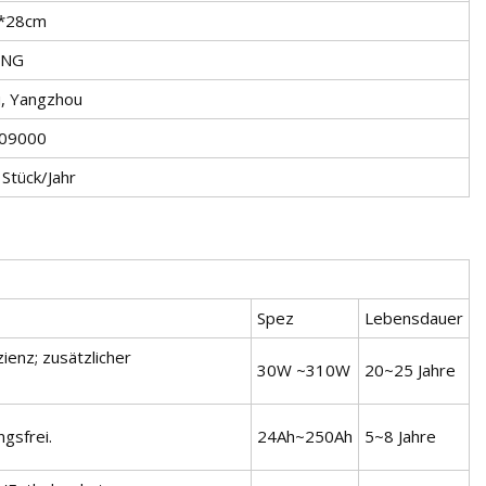
*28cm
ONG
u, Yangzhou
09000
Stück/Jahr
Spez
Lebensdauer
zienz; zusätzlicher
30W ~310W
20~25 Jahre
ngsfrei.
24Ah~250Ah
5~8 Jahre