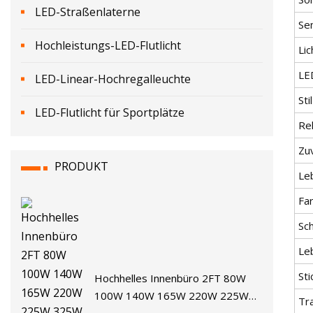
LED-Straßenlaterne
Se
Hochleistungs-LED-Flutlicht
Li
LE
LED-Linear-Hochregalleuchte
Stil
LED-Flutlicht für Sportplätze
Rel
Zuv
PRODUKT
Le
Fa
Sch
Leb
St
Hochhelles Innenbüro 2FT 80W
100W 140W 165W 220W 225W
Tr