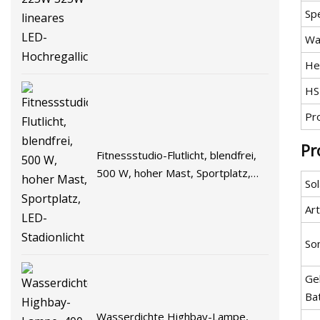
325W lineares LED-Hochregallicht
Spe
Wa
He
HS
Pr
Pr
Fitnessstudio-Flutlicht, blendfrei,
500 W, hoher Mast, Sportplatz,
Sol
LED-Stadionlicht
Art
So
Gel
Ba
Wasserdichte Highbay-Lampe,