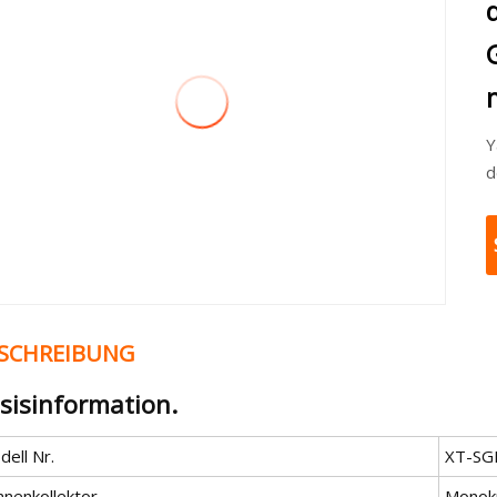
Y
d
SCHREIBUNG
sisinformation.
ell Nr.
XT-SG
nnenkollektor
Monokri