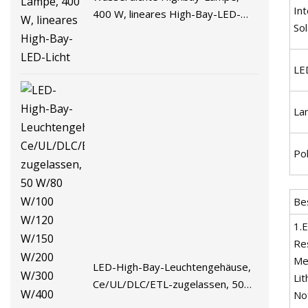
Int
400 W, lineares High-Bay-LED-
Sol
Licht
LE
La
Po
Be
1.E
Re
Me
LED-High-Bay-Leuchtengehäuse,
Li
Ce/UL/DLC/ETL-zugelassen, 50
Not
W/80 W/100 W/120 W/150