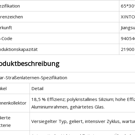
zifikation
65*30
renzeichen
XINT
rkunft
Jiangs
-Code
94054
oduktionskapazität
21900 
oduktbeschreibung
ar-Straßenlaternen-Spezifikation
ikel
Detail
18,5 % Effizienz; polykristallines Silizium; hohe Effi
nnenkollektor
Aluminiumrahmen, gehärtetes Glas.
ierte
Versiegelter Typ, geliert, intensiver Zyklus, wartu
tterie