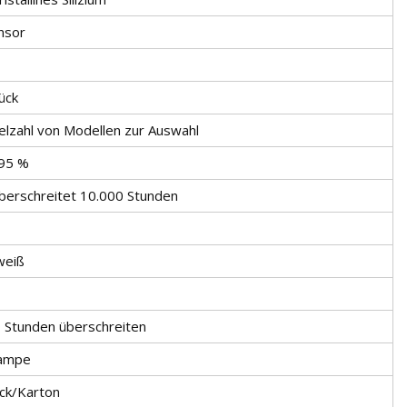
nsor
ück
ielzahl von Modellen zur Auswahl
 95 %
erschreitet 10.000 Stunden
eiß
 Stunden überschreiten
ampe
ück/Karton