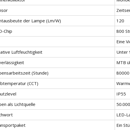
nsor
Zeitse
chtausbeute der Lampe (Lm/W)
120
D-Chip
800 St
Eine V
ative Luftfeuchtigkeit
Unter
erlässigkeit
MTB üb
bensarbeitszeit (Stunde)
80000
rbtemperatur (CCT)
Warmw
utzlevel
IP55
en als Lichtquelle
50.000
ichwort
LED-L
ansportpaket
Ein St