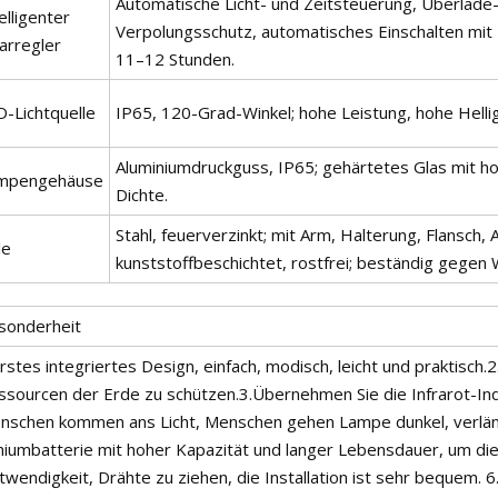
Automatische Licht- und Zeitsteuerung, Überlade
elligenter
Verpolungsschutz, automatisches Einschalten mit 
arregler
11–12 Stunden.
D-Lichtquelle
IP65, 120-Grad-Winkel; hohe Leistung, hohe Hellig
Aluminiumdruckguss, IP65; gehärtetes Glas mit ho
mpengehäuse
Dichte.
Stahl, feuerverzinkt; mit Arm, Halterung, Flansch,
le
kunststoffbeschichtet, rostfrei; beständig gegen 
sonderheit
rstes integriertes Design, einfach, modisch, leicht und praktisc
ssourcen der Erde zu schützen.3.Übernehmen Sie die Infrarot-In
nschen kommen ans Licht, Menschen gehen Lampe dunkel, verlänge
thiumbatterie mit hoher Kapazität und langer Lebensdauer, um die
wendigkeit, Drähte zu ziehen, die Installation ist sehr bequem. 6.