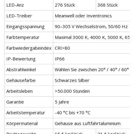
LED-Anz
276 Stück
368 Stück
LED-Treiber
Meanwell oder Inventronics
Eingangsspannung
90–305 V Wechselstrom, 50/60 Hz
Farbtemperatur
Maximal 3000 K, 4000 K, 5000 K, 650
Farbwiedergabeindex
CRI>80
IP-Bewertung
IP66
Abstrahlwinkel
Wählen Sie zwischen 20° / 40° / 60° /
Gehäusefarbe
Schwarzes Silber
Arbeitsleben
>50.000 Stunden
Garantie
5 Jahre
Arbeitstemperatur
-40 °C bis +70 °C
Körpermaterial
Gehäuse aus Luftfahrtaluminium
Bruttogewicht
15,5 kg/Stück
21,5 kg/Stück