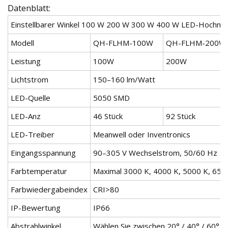
Datenblatt:
Einstellbarer Winkel 100 W 200 W 300 W 400 W LED-Hochma
Modell
QH-FLHM-100W
QH-FLHM-200W
Leistung
100W
200W
Lichtstrom
150–160 lm/Watt
LED-Quelle
5050 SMD
LED-Anz
46 Stück
92 Stück
LED-Treiber
Meanwell oder Inventronics
Eingangsspannung
90–305 V Wechselstrom, 50/60 Hz
Farbtemperatur
Maximal 3000 K, 4000 K, 5000 K, 650
Farbwiedergabeindex
CRI>80
IP-Bewertung
IP66
Abstrahlwinkel
Wählen Sie zwischen 20° / 40° / 60° /