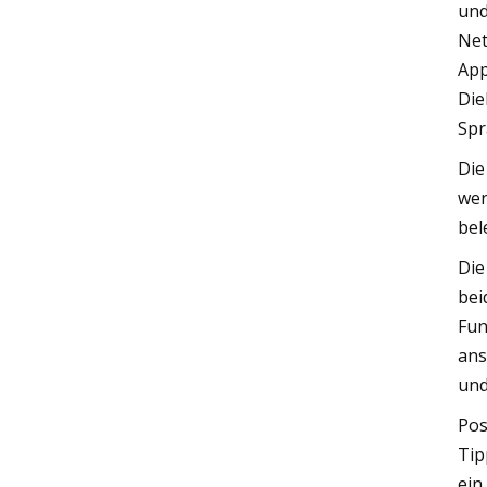
und
Net
App
Die
Spr
Die
wen
bel
Die
bei
Fun
ans
und
Pos
Tip
ein