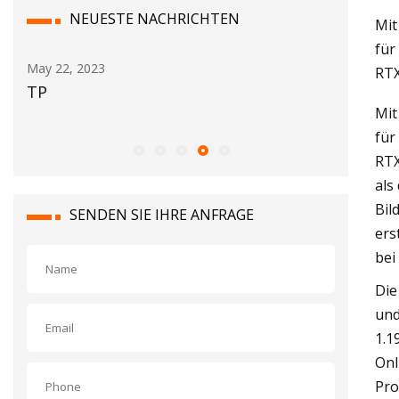
NEUESTE NACHRICHTEN
Mit
für
May 24, 2023
May 16, 2
RTX
Al und Amelia: ein Fischer, ein Tag und
Testber
Mit
ein transatlantischer Thunfisch
für
RTX
als
Bil
SENDEN SIE IHRE ANFRAGE
ers
bei
Die
und
1.1
Onl
Pro