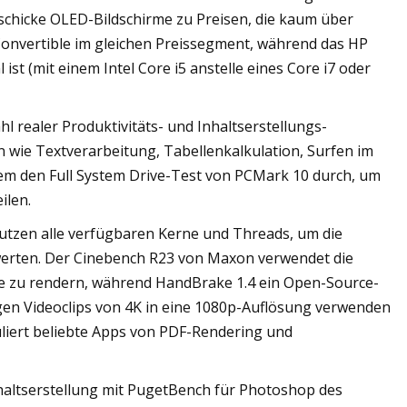
 schicke OLED-Bildschirme zu Preisen, die kaum über
n Convertible im gleichen Preissegment, während das HP
st (mit einem Intel Core i5 anstelle eines Core i7 oder
 realer Produktivitäts- und Inhaltserstellungs-
wie Textverarbeitung, Tabellenkalkulation, Surfen im
em den Full System Drive-Test von PCMark 10 durch, um
ilen.
utzen alle verfügbaren Kerne und Threads, um die
ewerten. Der Cinebench R23 von Maxon verwendet die
 zu rendern, während HandBrake 1.4 ein Open-Source-
igen Videoclips von 4K in eine 1080p-Auflösung verwenden
uliert beliebte Apps von PDF-Rendering und
nhaltserstellung mit PugetBench für Photoshop des