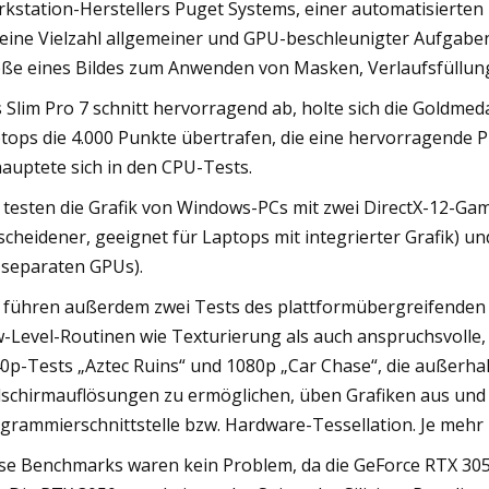
kstation-Herstellers Puget Systems, einer automatisierten 
 eine Vielzahl allgemeiner und GPU-beschleunigter Aufgabe
ße eines Bildes zum Anwenden von Masken, Verlaufsfüllung
 Slim Pro 7 schnitt hervorragend ab, holte sich die Goldmed
tops die 4.000 Punkte übertrafen, die eine hervorragende P
auptete sich in den CPU-Tests.
 testen die Grafik von Windows-PCs mit zwei DirectX-12-G
scheidener, geeignet für Laptops mit integrierter Grafik) u
 separaten GPUs).
 führen außerdem zwei Tests des plattformübergreifende
-Level-Routinen wie Texturierung als auch anspruchsvolle,
0p-Tests „Aztec Ruins“ und 1080p „Car Chase“, die außerha
dschirmauflösungen zu ermöglichen, üben Grafiken aus und
grammierschnittstelle bzw. Hardware-Tessellation. Je mehr B
se Benchmarks waren kein Problem, da die GeForce RTX 305