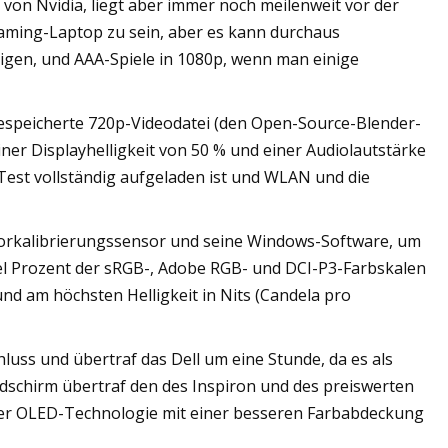
e von Nvidia, liegt aber immer noch meilenweit vor der
n Gaming-Laptop zu sein, aber es kann durchaus
tigen, und AAA-Spiele in 1080p, wenn man einige
 gespeicherte 720p-Videodatei (den Open-Source-Blender-
einer Displayhelligkeit von 50 % und einer Audiolautstärke
 Test vollständig aufgeladen ist und WLAN und die
orkalibrierungssensor und seine Windows-Software, um
iel Prozent der sRGB-, Adobe RGB- und DCI-P3-Farbskalen
nd am höchsten Helligkeit in Nits (Candela pro
ss und übertraf das Dell um eine Stunde, da es als
ldschirm übertraf den des Inspiron und des preiswerten
ihrer OLED-Technologie mit einer besseren Farbabdeckung