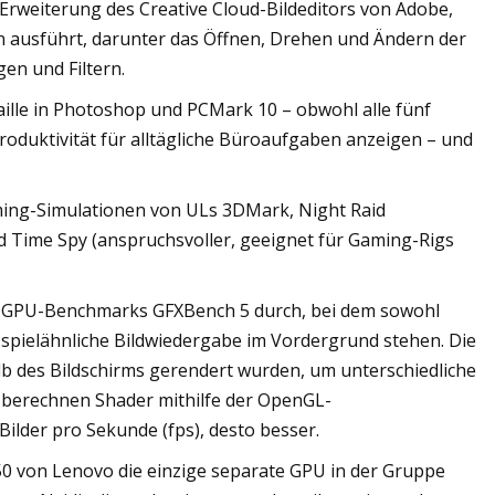
Erweiterung des Creative Cloud-Bildeditors von Adobe,
n ausführt, darunter das Öffnen, Drehen und Ändern der
en und Filtern.
aille in Photoshop und PCMark 10 – obwohl alle fünf
roduktivität für alltägliche Büroaufgaben anzeigen – und
aming-Simulationen von ULs 3DMark, Night Raid
nd Time Spy (anspruchsvoller, geeignet für Gaming-Rigs
n GPU-Benchmarks GFXBench 5 durch, bei dem sowohl
 spielähnliche Bildwiedergabe im Vordergrund stehen. Die
lb des Bildschirms gerendert wurden, um unterschiedliche
 berechnen Shader mithilfe der OpenGL-
ilder pro Sekunde (fps), desto besser.
0 von Lenovo die einzige separate GPU in der Gruppe