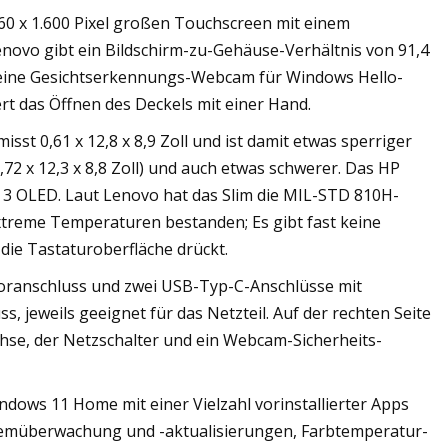
60 x 1.600 Pixel großen Touchscreen mit einem
novo gibt ein Bildschirm-zu-Gehäuse-Verhältnis von 91,4
t eine Gesichtserkennungs-Webcam für Windows Hello-
rt das Öffnen des Deckels mit einer Hand.
st 0,61 x 12,8 x 8,9 Zoll und ist damit etwas sperriger
,72 x 12,3 x 8,8 Zoll) und auch etwas schwerer. Das HP
ft 3 OLED. Laut Lenovo hat das Slim die MIL-STD 810H-
xtreme Temperaturen bestanden; Es gibt fast keine
die Tastaturoberfläche drückt.
toranschluss und zwei USB-Typ-C-Anschlüsse mit
s, jeweils geeignet für das Netzteil. Auf der rechten Seite
chse, der Netzschalter und ein Webcam-Sicherheits-
dows 11 Home mit einer Vielzahl vorinstallierter Apps
emüberwachung und -aktualisierungen, Farbtemperatur-