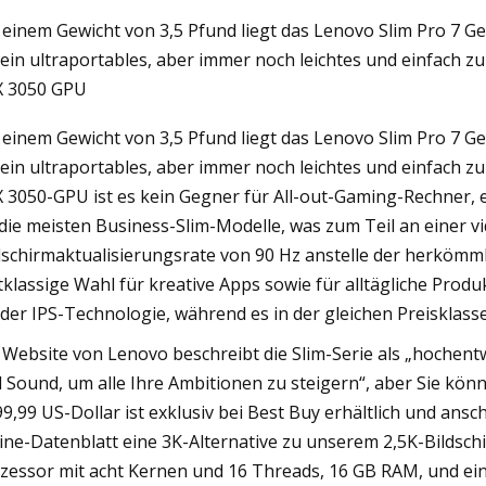
 einem Gewicht von 3,5 Pfund liegt das Lenovo Slim Pro 7 Ge
 ein ultraportables, aber immer noch leichtes und einfach z
023
 3050 GPU
icht zum Lenovo Slim 9i
 einem Gewicht von 3,5 Pfund liegt das Lenovo Slim Pro 7 Ge
 ein ultraportables, aber immer noch leichtes und einfach z
 3050-GPU ist es kein Gegner für All-out-Gaming-Rechner, e
 die meisten Business-Slim-Modelle, was zum Teil an einer
dschirmaktualisierungsrate von 90 Hz anstelle der herkömmli
tklassige Wahl für kreative Apps sowie für alltägliche Produkt
 der IPS-Technologie, während es in der gleichen Preisklass
 Website von Lenovo beschreibt die Slim-Serie als „hochentw
 Sound, um alle Ihre Ambitionen zu steigern“, aber Sie könn
99,99 US-Dollar ist exklusiv bei Best Buy erhältlich und ans
ine-Datenblatt eine 3K-Alternative zu unserem 2,5K-Bildsc
zessor mit acht Kernen und 16 Threads, 16 GB RAM, und ein