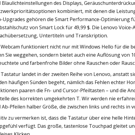
 Blaulichteinstellungen des Displays, Geräuschunterdrück
zwerkprioritätsoptionen kombiniert, mit denen die Leistun
-Upgrades gehören die Smart Performance-Optimierung fü
bstahlschutz von Smart Lock für 49,99 $. Die Lenovo Voice
achübersetzung, Untertiteln und Transkription.
 Webcam funktioniert nicht nur mit Windows Hello für die
n Sie weggehen, sondern bietet auch eine Auflösung von 108
euchtete und farbenfrohe Bilder ohne Rauschen oder Rausc
 Tastatur landet in der zweiten Reihe von Lenovo, anstatt sic
den häufigen Sünden begeht, nämlich das Fehlen echter Home
ktionen paaren die Fn- und Cursor-Pfeiltasten – und die An
telle des korrekten umgekehrten T. Wir werden nie erfahre
 Ab-Pfeilen halber Größe, die zwischen links und rechts in v
itiv zu vermerken ist, dass die Tastatur über eine helle H
pgefühl verfügt. Das große, tastenlose Touchpad gleitet und
 leises Klicken.