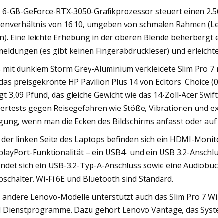
 6-GB-GeForce-RTX-3050-Grafikprozessor steuert einen 2.5
tenverhältnis von 16:10, umgeben von schmalen Rahmen (Le
n). Eine leichte Erhebung in der oberen Blende beherberg
eldungen (es gibt keinen Fingerabdruckleser) und erleichte
 mit dunklem Storm Grey-Aluminium verkleidete Slim Pro 7 mis
 das preisgekrönte HP Pavilion Plus 14 von Editors' Choice (0
gt 3,09 Pfund, das gleiche Gewicht wie das 14-Zoll-Acer Swi
tertests gegen Reisegefahren wie Stöße, Vibrationen und e
gung, wenn man die Ecken des Bildschirms anfasst oder auf 
 der linken Seite des Laptops befinden sich ein HDMI-Moni
playPort-Funktionalität – ein USB4- und ein USB 3.2-Anschlus
indet sich ein USB-3.2-Typ-A-Anschluss sowie eine Audiobu
pschalter. Wi-Fi 6E und Bluetooth sind Standard.
 andere Lenovo-Modelle unterstützt auch das Slim Pro 7 Win
 Dienstprogramme. Dazu gehört Lenovo Vantage, das Syst