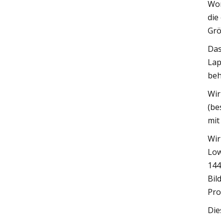
Wor
die
Grö
Das
Lap
beh
Wir
(be
mit
Wir
Low
144
Bil
Pro
Die