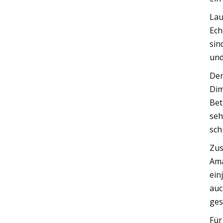
Lau
Ech
sin
und
Der
Dim
Bet
seh
sch
Zus
Ama
ein
auc
ges
Für