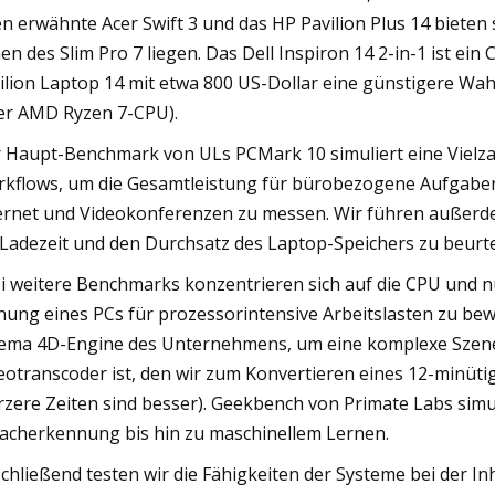
n erwähnte Acer Swift 3 und das HP Pavilion Plus 14 bieten
en des Slim Pro 7 liegen. Das Dell Inspiron 14 2-in-1 ist ei
ilion Laptop 14 mit etwa 800 US-Dollar eine günstigere Wahl i
er AMD Ryzen 7-CPU).
 Haupt-Benchmark von ULs PCMark 10 simuliert eine Vielzahl
kflows, um die Gesamtleistung für bürobezogene Aufgaben 
ernet und Videokonferenzen zu messen. Wir führen außerd
 Ladezeit und den Durchsatz des Laptop-Speichers zu beurte
i weitere Benchmarks konzentrieren sich auf die CPU und n
nung eines PCs für prozessorintensive Arbeitslasten zu b
ema 4D-Engine des Unternehmens, um eine komplexe Szene
eotranscoder ist, den wir zum Konvertieren eines 12-minüt
rzere Zeiten sind besser). Geekbench von Primate Labs sim
acherkennung bis hin zu maschinellem Lernen.
chließend testen wir die Fähigkeiten der Systeme bei der I