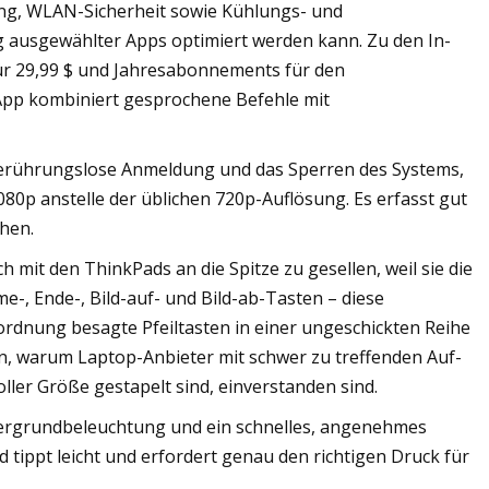
ung, WLAN-Sicherheit sowie Kühlungs- und
g ausgewählter Apps optimiert werden kann. Zu den In-
r 29,99 $ und Jahresabonnements für den
-App kombiniert gesprochene Befehle mit
 berührungslose Anmeldung und das Sperren des Systems,
0p anstelle der üblichen 720p-Auflösung. Es erfasst gut
hen.
h mit den ThinkPads an die Spitze zu gesellen, weil sie die
-, Ende-, Bild-auf- und Bild-ab-Tasten – diese
ordnung besagte Pfeiltasten in einer ungeschickten Reihe
n, warum Laptop-Anbieter mit schwer zu treffenden Auf-
oller Größe gestapelt sind, einverstanden sind.
intergrundbeleuchtung und ein schnelles, angenehmes
 tippt leicht und erfordert genau den richtigen Druck für