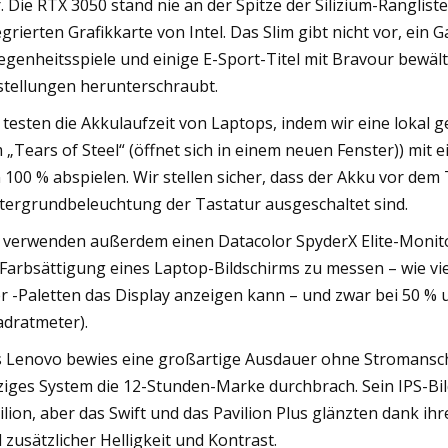
. Die RTX 3050 stand nie an der Spitze der Silizium-Ranglist
egrierten Grafikkarte von Intel. Das Slim gibt nicht vor, ei
egenheitsspiele und einige E-Sport-Titel mit Bravour bewäl
stellungen herunterschraubt.
 testen die Akkulaufzeit von Laptops, indem wir eine lokal
m „Tears of Steel“ (öffnet sich in einem neuen Fenster)) mit 
 100 % abspielen. Wir stellen sicher, dass der Akku vor dem
tergrundbeleuchtung der Tastatur ausgeschaltet sind.
 verwenden außerdem einen Datacolor SpyderX Elite-Monit
 Farbsättigung eines Laptop-Bildschirms zu messen – wie v
r -Paletten das Display anzeigen kann – und zwar bei 50 % u
dratmeter).
 Lenovo bewies eine großartige Ausdauer ohne Stromanschlu
ziges System die 12-Stunden-Marke durchbrach. Sein IPS-Bi
ilion, aber das Swift und das Pavilion Plus glänzten dank 
 zusätzlicher Helligkeit und Kontrast.