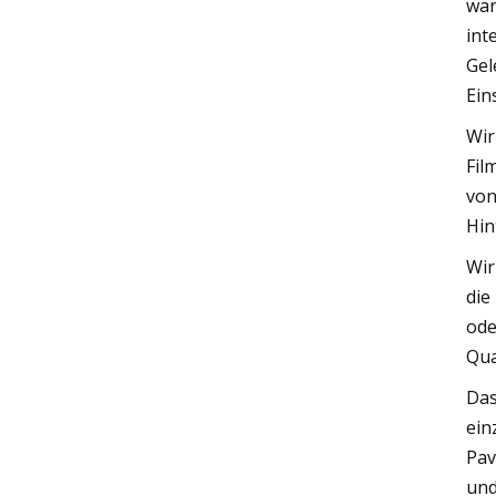
war
int
Gel
Ein
Wir
Fil
von
Hin
Wir
die
ode
Qua
Das
ein
Pav
und