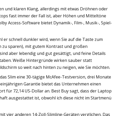
en und klaren Klang, allerdings mit etwas Dröhnen oder
tops fast immer der Fall ist, aber Höhen und Mitteltöne
y Access-Software bietet Dynamik-, Film-, Musik-, Spiel-
l er schnell dunkler wird, wenn Sie auf die Taste zum
 zu sparen), mit gutem Kontrast und großen
ind aber lebendig und gut gesättigt, und feine Details
taben. Weiße Hintergründe wirken sauber statt
ildschirm so weit nach hinten zu neigen, wie Sie möchten.
as Slim eine 30-tägige McAfee-Testversion, drei Monate
injährigen Garantie bietet das Unternehmen einen
rt für 72,14 US-Dollar an. Best Buy sagt, dass der Laptop
aft ausgestattet ist, obwohl ich diese nicht im Startmenü
t vier anderen 14-Zoll-Slimline-Geräten verglichen. Das