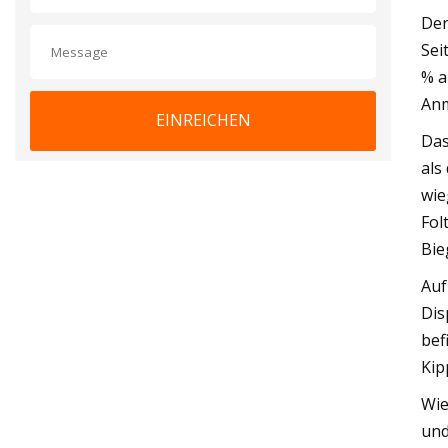
Der
Sei
% a
Anm
EINREICHEN
Das
als
wie
Fol
Bie
Auf
Dis
bef
Kip
Wie
und