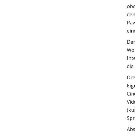
obe
den
Pav
ein
Der
Wor
Int
die
Dre
Eig
Cin
Vid
(kü
Spr
Abs