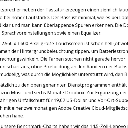
tsprecher neben der Tastatur erzeugen einen ziemlich laut
o bei hoher Lautstärke. Der Bass ist minimal, wie es bei Lap
d klar und man kann überlappende Spuren erkennen. Die Dolb
 Sprachvoreinstellungen sowie einen Equalizer.
 2.560 x 1.600 Pixel große Touchscreen ist schön hell (obwoh
men der Hintergrundbeleuchtung tippen, um Batteriestrom
rachtungswinkeln. Die Farben stechen nicht gerade hervor, s
en scharf aus, ohne Pixelbildung an den Rändern der Buchs
muddelig, was durch die Möglichkeit unterstützt wird, den B
ätzlich zu den oben genannten Dienstprogrammen enthält d
zon Music und sechs Monate Dropbox. Zur Ergänzung der e
jährigen Unfallschutz für 19,02 US-Dollar und Vor-Ort-Suppo
h mit einer zweimonatigen Adobe Creative Cloud-Mitgliedsch
ehen habe.
 unsere Benchmark-Charts haben wir das 14,5-Zoll-Lenovo mi