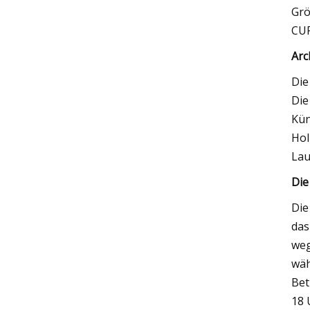
Grö
CUR
Arc
Die
Die
Kün
Hol
Lau
Die
Die
das
weg
wäh
Bet
18 