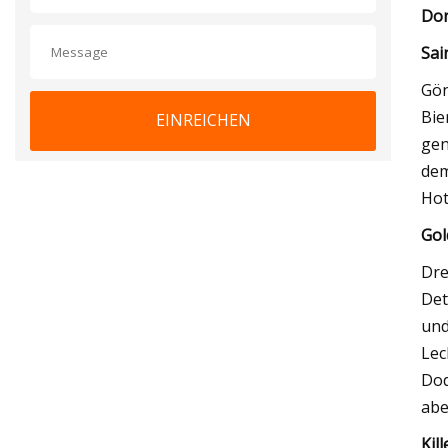
Don
Sai
Gön
Bie
EINREICHEN
gen
dem
Hot
Gol
Dre
Det
und
Lec
Dod
abe
Kil