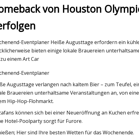
omeback von Houston Olympic
erfolgen
023
icht zum Lenovo Slim 9i
henend-Eventplaner Heiße Augusttage erfordern ein kühles
cklicherweise bieten einige lokale Brauereien unterhaltsam
 zu einem Art Car
henend-Eventplaner
ße Augusttage verlangen nach kaltem Bier – zum Teufel, ei
ale Brauereien unterhaltsame Veranstaltungen an, von einem
em Hip-Hop-Flohmarkt.
zafans können sich bei einer Neueröffnung an Kuchen erfreu
e Hotel-Poolparty sorgt für Furore.
ießen; Hier sind Ihre besten Wetten für das Wochenende.