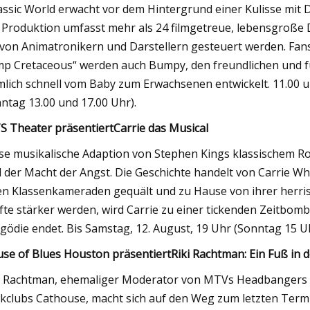
assic World erwacht vor dem Hintergrund einer Kulisse mit
 Produktion umfasst mehr als 24 filmgetreue, lebensgroße 
 von Animatronikern und Darstellern gesteuert werden. Fans 
p Cretaceous“ werden auch Bumpy, den freundlichen und fu
mlich schnell vom Baby zum Erwachsenen entwickelt. 11.00 u
ntag 13.00 und 17.00 Uhr).
S Theater präsentiert
Carrie das Musical
se musikalische Adaption von Stephen Kings klassischem R
 der Macht der Angst. Die Geschichte handelt von Carrie Wh
en Klassenkameraden gequält und zu Hause von ihrer herris
fte stärker werden, wird Carrie zu einer tickenden Zeitbomb
gödie endet. Bis Samstag, 12. August, 19 Uhr (Sonntag 15 Uh
se of Blues Houston präsentiert
Riki Rachtman: Ein Fuß in 
i Rachtman, ehemaliger Moderator von MTVs Headbangers 
kclubs Cathouse, macht sich auf den Weg zum letzten Termin