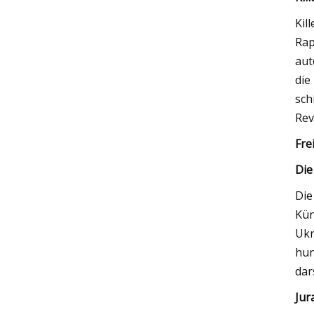
Kil
Rap
aut
die
sch
Rev
Fre
Die
Die
Kün
Ukr
hun
dar
Jur