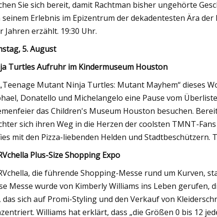
hen Sie sich bereit, damit Rachtman bisher ungehörte Ges
 seinem Erlebnis im Epizentrum der dekadentesten Ära der 
r Jahren erzählt. 19:30 Uhr.
stag, 5. August
ja Turtles Aufruhr im Kindermuseum Houston
„Teenage Mutant Ninja Turtles: Mutant Mayhem“ dieses W
hael, Donatello und Michelangelo eine Pause vom Überlist
menfeier das Children's Museum Houston besuchen. Bereit
hter sich ihren Weg in die Herzen der coolsten TMNT-Fans
fies mit den Pizza-liebenden Helden und Stadtbeschützern
Vchella Plus-Size Shopping Expo
Vchella, die führende Shopping-Messe rund um Kurven, sta
se Messe wurde von Kimberly Williams ins Leben gerufen, d
, das sich auf Promi-Styling und den Verkauf von Kleidersc
zentriert. Williams hat erklärt, dass „die Größen 0 bis 12 j