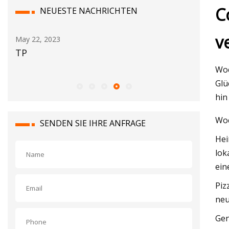
C
NEUESTE NACHRICHTEN
v
May 24, 2023
May 16, 2
Al und Amelia: ein Fischer, ein Tag und
Testber
ein transatlantischer Thunfisch
Woc
Glü
hin
Woc
SENDEN SIE IHRE ANFRAGE
Hei
lok
ein
Piz
neu
Gen