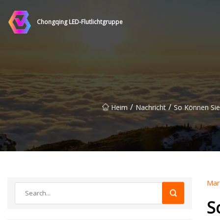
Chongqing LED-Flutlichtgruppe
/
/
Heim
Nachricht
So Können Si
Mar
S