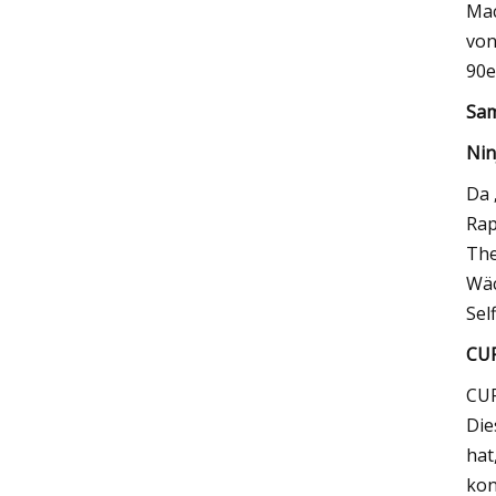
Mac
von
90e
Sam
Nin
Da 
Rap
The
Wäc
Sel
CUR
CUR
Die
hat
kon