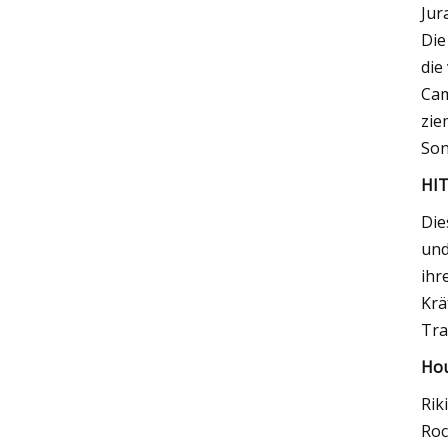
Jur
Die
die
Cam
zie
Son
HIT
Die
und
ihr
Krä
Tra
Hou
Rik
Roc