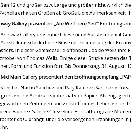
ßen 12 und größer bzw. Large und größer nicht wirklich die
Vchella erhalten Größen ab Größe L die Aufmerksamkeit. 1
hway Gallery präsentiert „Are We There Yet?“ Eröffnungse
 Archway Gallery präsentiert diese neue Ausstellung mit G
 Ausstellung schildert eine Reise der Erneuerung der Krea
stlers. In dieser Gemäldeserie offenbart Cookie Wells ihre R
zmöbel von Thomas Wells. Einige dieser Stücke setzen das 
nen, Form und Funktion fort. Bis Donnerstag, 31. August, 1
 Mid Main Gallery präsentiert den Eröffnungsempfang „PAP
 Künstler Nacho Sanchez und Paty Ramirez-Sanchez erfors
 grenzenlose Ausdruckspotenzial von Papier. Als engagier
geworfenen Zeitungen und Zellstoff neues Leben ein und ste
rend Ramirez-Sanchez‘ fesselnde Porträtfotografie Moment
rachter dazu drängt, über die verborgenen Erzählungen in 
Uhr.