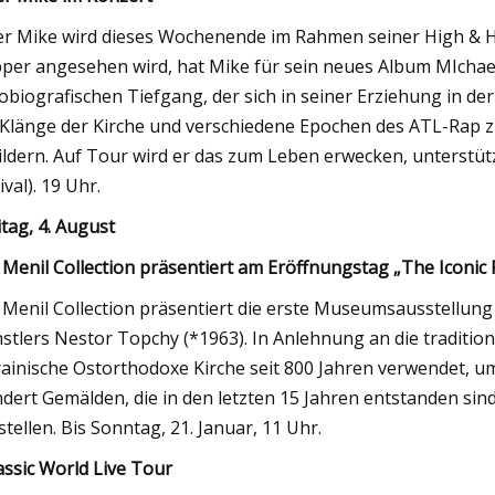
ler Mike wird dieses Wochenende im Rahmen seiner High & Hol
per angesehen wird, hat Mike für sein neues Album MIchael
obiografischen Tiefgang, der sich in seiner Erziehung in der
 Klänge der Kirche und verschiedene Epochen des ATL-Rap 
ildern. Auf Tour wird er das zum Leben erwecken, unterstüt
ival). 19 Uhr.
itag, 4. August
 Menil Collection präsentiert am Eröffnungstag „The Iconic 
 Menil Collection präsentiert die erste Museumsausstellung
stlers Nestor Topchy (*1963). In Anlehnung an die tradition
ainische Ostorthodoxe Kirche seit 800 Jahren verwendet, u
dert Gemälden, die in den letzten 15 Jahren entstanden sin
stellen. Bis Sonntag, 21. Januar, 11 Uhr.
assic World Live Tour