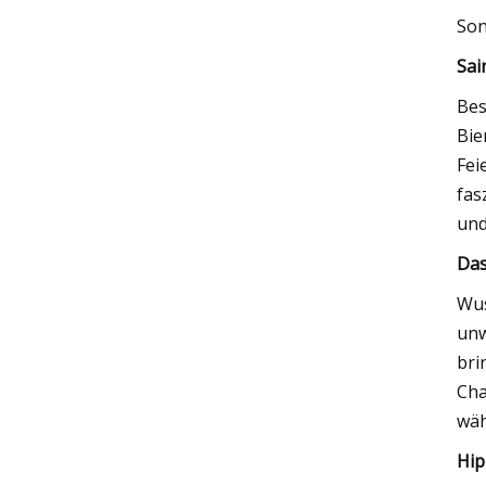
Son
Sai
Bes
Bie
Fei
fas
und
Das
Wus
unw
bri
Cha
wäh
Hip