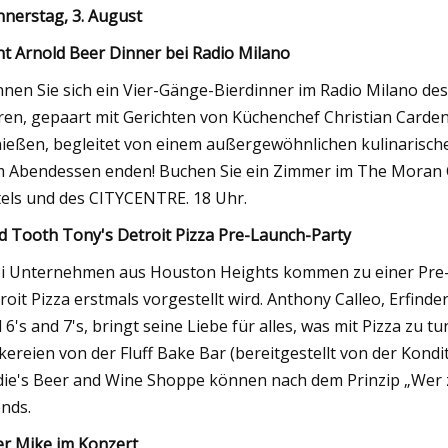
nerstag, 3. August
nt Arnold Beer Dinner bei Radio Milano
nen Sie sich ein Vier-Gänge-Bierdinner im Radio Milano de
ren, gepaart mit Gerichten von Küchenchef Christian Carde
ießen, begleitet von einem außergewöhnlichen kulinarische
 Abendessen enden! Buchen Sie ein Zimmer im The Moran C
els und des CITYCENTRE. 18 Uhr.
d Tooth Tony's Detroit Pizza Pre-Launch-Party
i Unternehmen aus Houston Heights kommen zu einer Pre-
roit Pizza erstmals vorgestellt wird. Anthony Calleo, Erfin
 6's and 7's, bringt seine Liebe für alles, was mit Pizza zu 
kereien von der Fluff Bake Bar (bereitgestellt von der Kon
ie's Beer and Wine Shoppe können nach dem Prinzip „Wer 
nds.
ler Mike im Konzert