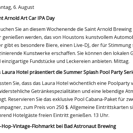
ntag, 6. August
nt Arnold Art Car IPA Day
uchen Sie an diesem Wochenende die Saint Arnold Brewing 
r genießen werden, das von Houstons kunstvollem Automobil
er gibt es besondere Biere, einen Live-DJ, der für Stimmung s
zinierende Kunstwerke erschaffen. Sie können den lokalen
 einzigartige Fundstücke und Leckereien anbieten. Mittag.
 Laura Hotel präsentiert die Summer Splash Pool Party Seri
sten Sie, dass das Laura Hotel wöchentlich eine Poolparty 
iderstehliche Getränkespezialitäten und eine lebendige A
ngt. Reservieren Sie das exklusive Pool Cabana-Paket für zw
mpagner, zum Preis von 250 $. Allgemeine Eintrittskarten si
rend Hotelgäste freien Eintritt genießen. 13 Uhr.
-Hop-Vintage-Flohmarkt bei Bad Astronaut Brewing