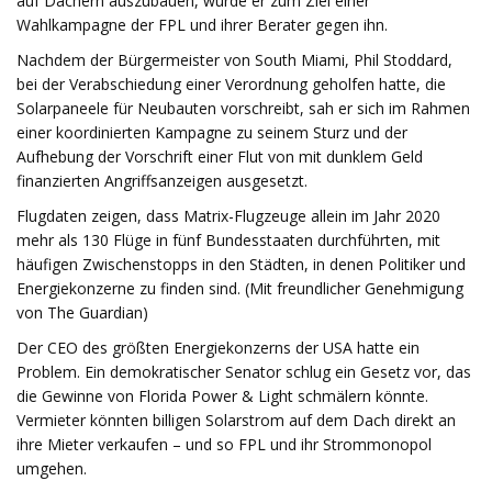
auf Dächern auszubauen, wurde er zum Ziel einer
Wahlkampagne der FPL und ihrer Berater gegen ihn.
Nachdem der Bürgermeister von South Miami, Phil Stoddard,
bei der Verabschiedung einer Verordnung geholfen hatte, die
Solarpaneele für Neubauten vorschreibt, sah er sich im Rahmen
einer koordinierten Kampagne zu seinem Sturz und der
Aufhebung der Vorschrift einer Flut von mit dunklem Geld
finanzierten Angriffsanzeigen ausgesetzt.
Flugdaten zeigen, dass Matrix-Flugzeuge allein im Jahr 2020
mehr als 130 Flüge in fünf Bundesstaaten durchführten, mit
häufigen Zwischenstopps in den Städten, in denen Politiker und
Energiekonzerne zu finden sind. (Mit freundlicher Genehmigung
von The Guardian)
Der CEO des größten Energiekonzerns der USA hatte ein
Problem. Ein demokratischer Senator schlug ein Gesetz vor, das
die Gewinne von Florida Power & Light schmälern könnte.
Vermieter könnten billigen Solarstrom auf dem Dach direkt an
ihre Mieter verkaufen – und so FPL und ihr Strommonopol
umgehen.