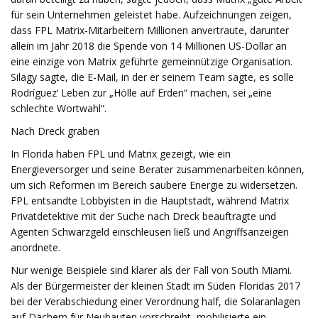
für sein Unternehmen geleistet habe. Aufzeichnungen zeigen,
dass FPL Matrix-Mitarbeitern Millionen anvertraute, darunter
allein im Jahr 2018 die Spende von 14 Millionen US-Dollar an
eine einzige von Matrix geführte gemeinnützige Organisation.
Silagy sagte, die E-Mail, in der er seinem Team sagte, es solle
Rodríguez‘ Leben zur „Hölle auf Erden“ machen, sei „eine
schlechte Wortwahl“.
Nach Dreck graben
In Florida haben FPL und Matrix gezeigt, wie ein
Energieversorger und seine Berater zusammenarbeiten können,
um sich Reformen im Bereich saubere Energie zu widersetzen.
FPL entsandte Lobbyisten in die Hauptstadt, während Matrix
Privatdetektive mit der Suche nach Dreck beauftragte und
Agenten Schwarzgeld einschleusen ließ und Angriffsanzeigen
anordnete.
Nur wenige Beispiele sind klarer als der Fall von South Miami.
Als der Bürgermeister der kleinen Stadt im Süden Floridas 2017
bei der Verabschiedung einer Verordnung half, die Solaranlagen
auf Dächern für Neubauten vorschreibt, mobilisierte ein