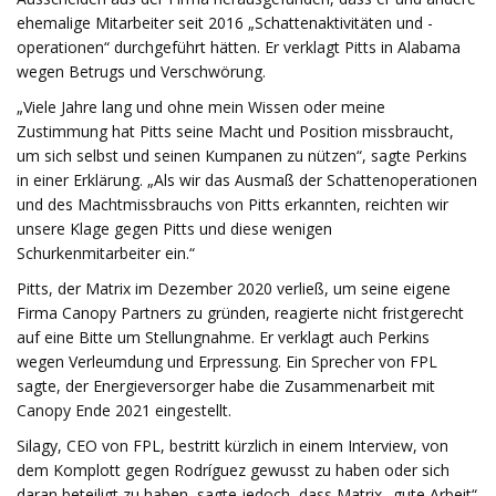
ehemalige Mitarbeiter seit 2016 „Schattenaktivitäten und -
operationen“ durchgeführt hätten. Er verklagt Pitts in Alabama
wegen Betrugs und Verschwörung.
„Viele Jahre lang und ohne mein Wissen oder meine
Zustimmung hat Pitts seine Macht und Position missbraucht,
um sich selbst und seinen Kumpanen zu nützen“, sagte Perkins
in einer Erklärung. „Als wir das Ausmaß der Schattenoperationen
und des Machtmissbrauchs von Pitts erkannten, reichten wir
unsere Klage gegen Pitts und diese wenigen
Schurkenmitarbeiter ein.“
Pitts, der Matrix im Dezember 2020 verließ, um seine eigene
Firma Canopy Partners zu gründen, reagierte nicht fristgerecht
auf eine Bitte um Stellungnahme. Er verklagt auch Perkins
wegen Verleumdung und Erpressung. Ein Sprecher von FPL
sagte, der Energieversorger habe die Zusammenarbeit mit
Canopy Ende 2021 eingestellt.
Silagy, CEO von FPL, bestritt kürzlich in einem Interview, von
dem Komplott gegen Rodríguez gewusst zu haben oder sich
daran beteiligt zu haben, sagte jedoch, dass Matrix „gute Arbeit“