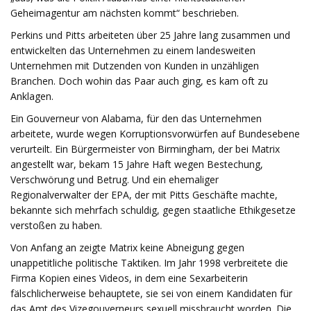
Geheimagentur am nächsten kommt“ beschrieben.
Perkins und Pitts arbeiteten über 25 Jahre lang zusammen und
entwickelten das Unternehmen zu einem landesweiten
Unternehmen mit Dutzenden von Kunden in unzähligen
Branchen. Doch wohin das Paar auch ging, es kam oft zu
Anklagen.
Ein Gouverneur von Alabama, für den das Unternehmen
arbeitete, wurde wegen Korruptionsvorwürfen auf Bundesebene
verurteilt. Ein Bürgermeister von Birmingham, der bei Matrix
angestellt war, bekam 15 Jahre Haft wegen Bestechung,
Verschwörung und Betrug. Und ein ehemaliger
Regionalverwalter der EPA, der mit Pitts Geschäfte machte,
bekannte sich mehrfach schuldig, gegen staatliche Ethikgesetze
verstoßen zu haben.
Von Anfang an zeigte Matrix keine Abneigung gegen
unappetitliche politische Taktiken. Im Jahr 1998 verbreitete die
Firma Kopien eines Videos, in dem eine Sexarbeiterin
fälschlicherweise behauptete, sie sei von einem Kandidaten für
das Amt des Vizegouverneurs sexuell missbraucht worden. Die