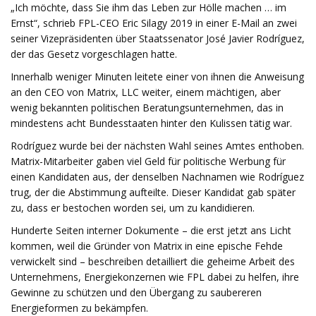
„Ich möchte, dass Sie ihm das Leben zur Hölle machen … im
Ernst“, schrieb FPL-CEO Eric Silagy 2019 in einer E-Mail an zwei
seiner Vizepräsidenten über Staatssenator José Javier Rodríguez,
der das Gesetz vorgeschlagen hatte.
Innerhalb weniger Minuten leitete einer von ihnen die Anweisung
an den CEO von Matrix, LLC weiter, einem mächtigen, aber
wenig bekannten politischen Beratungsunternehmen, das in
mindestens acht Bundesstaaten hinter den Kulissen tätig war.
Rodríguez wurde bei der nächsten Wahl seines Amtes enthoben.
Matrix-Mitarbeiter gaben viel Geld für politische Werbung für
einen Kandidaten aus, der denselben Nachnamen wie Rodríguez
trug, der die Abstimmung aufteilte. Dieser Kandidat gab später
zu, dass er bestochen worden sei, um zu kandidieren.
Hunderte Seiten interner Dokumente – die erst jetzt ans Licht
kommen, weil die Gründer von Matrix in eine epische Fehde
verwickelt sind – beschreiben detailliert die geheime Arbeit des
Unternehmens, Energiekonzernen wie FPL dabei zu helfen, ihre
Gewinne zu schützen und den Übergang zu saubereren
Energieformen zu bekämpfen.