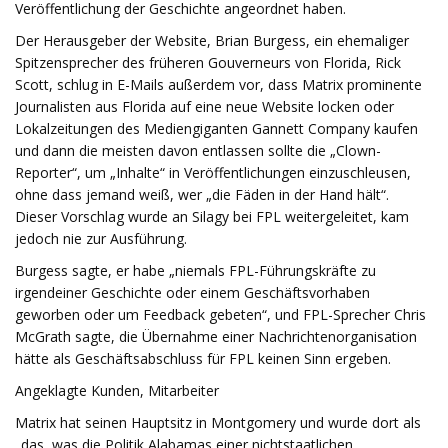
Veröffentlichung der Geschichte angeordnet haben.
Der Herausgeber der Website, Brian Burgess, ein ehemaliger
Spitzensprecher des früheren Gouverneurs von Florida, Rick
Scott, schlug in E-Mails außerdem vor, dass Matrix prominente
Journalisten aus Florida auf eine neue Website locken oder
Lokalzeitungen des Mediengiganten Gannett Company kaufen
und dann die meisten davon entlassen sollte die „Clown-
Reporter“, um „Inhalte“ in Veröffentlichungen einzuschleusen,
ohne dass jemand weiß, wer „die Fäden in der Hand hält“.
Dieser Vorschlag wurde an Silagy bei FPL weitergeleitet, kam
jedoch nie zur Ausführung.
Burgess sagte, er habe „niemals FPL-Führungskräfte zu
irgendeiner Geschichte oder einem Geschäftsvorhaben
geworben oder um Feedback gebeten“, und FPL-Sprecher Chris
McGrath sagte, die Übernahme einer Nachrichtenorganisation
hätte als Geschäftsabschluss für FPL keinen Sinn ergeben.
Angeklagte Kunden, Mitarbeiter
Matrix hat seinen Hauptsitz in Montgomery und wurde dort als
„das, was die Politik Alabamas einer nichtstaatlichen