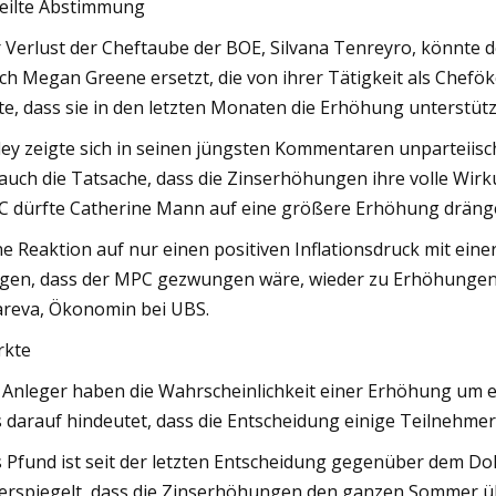
eilte Abstimmung
 Verlust der Cheftaube der BOE, Silvana Tenreyro, könnte d
ch Megan Greene ersetzt, die von ihrer Tätigkeit als Chefök
te, dass sie in den letzten Monaten die Erhöhung unterstüt
ley zeigte sich in seinen jüngsten Kommentaren unparteiisc
 auch die Tatsache, dass die Zinserhöhungen ihre volle Wir
 dürfte Catherine Mann auf eine größere Erhöhung dräng
ne Reaktion auf nur einen positiven Inflationsdruck mit ei
gen, dass der MPC gezwungen wäre, wieder zu Erhöhungen
areva, Ökonomin bei UBS.
rkte
 Anleger haben die Wahrscheinlichkeit einer Erhöhung um e
 darauf hindeutet, dass die Entscheidung einige Teilnehme
 Pfund ist seit der letzten Entscheidung gegenüber dem Do
erspiegelt, dass die Zinserhöhungen den ganzen Sommer übe