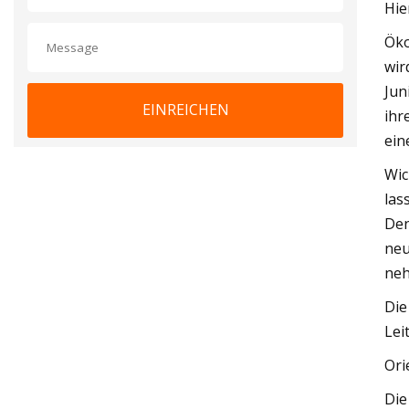
Hie
Öko
wir
Jun
EINREICHEN
ihr
ein
Wic
las
Den
neu
ne
Die
Lei
Ori
Die