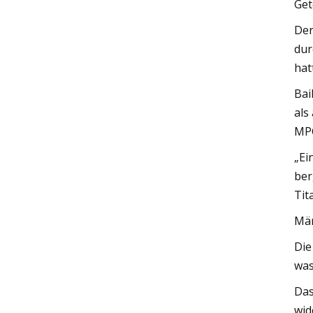
Get
Der
dur
hat
Bai
als
MPC
„Ei
ber
Tit
Mä
Die
was
Das
wid