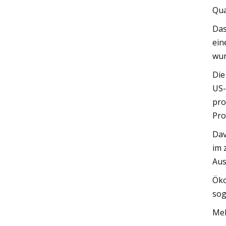
Qua
Das
ein
wur
Die
US-
pro
Pro
Dav
im 
Aus
Öko
sog
Meh