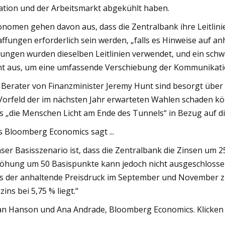
lation und der Arbeitsmarkt abgekühlt haben.
nomen gehen davon aus, dass die Zentralbank ihre Leitlinie
affungen erforderlich sein werden, „falls es Hinweise auf 
zungen wurden dieselben Leitlinien verwendet, und ein schwä
ht aus, um eine umfassende Verschiebung der Kommunikati
 Berater von Finanzminister Jeremy Hunt sind besorgt über d
Vorfeld der im nächsten Jahr erwarteten Wahlen schaden kö
s „die Menschen Licht am Ende des Tunnels“ in Bezug auf di
 Bloomberg Economics sagt ...
ser Basisszenario ist, dass die Zentralbank die Zinsen um 
öhung um 50 Basispunkte kann jedoch nicht ausgeschlossen 
s der anhaltende Preisdruck im September und November z
zins bei 5,75 % liegt.“
n Hanson und Ana Andrade, Bloomberg Economics. Klicken 