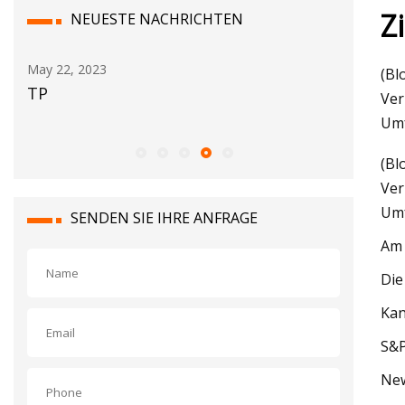
Z
NEUESTE NACHRICHTEN
May 24, 2023
May 16, 2
(Bl
Al und Amelia: ein Fischer, ein Tag und
Testber
Ver
ein transatlantischer Thunfisch
Umf
(Bl
Ver
Umf
SENDEN SIE IHRE ANFRAGE
Am 
Die
Kan
S&P
New