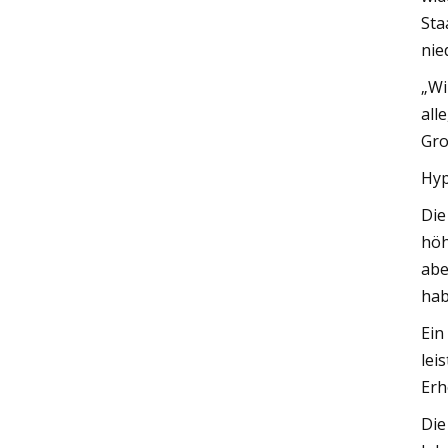
Sta
nie
„Wi
all
Gro
Hy
Die
höh
abe
hab
Ein
lei
Erh
Die