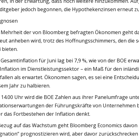
ren, in der Erwartung, dass noch weitere hinzukommen. Auf
ditgeber jedoch begonnen, die Hypothekenzinsen erneut z
ognosen
 Mehrheit der von Bloomberg befragten Ökonomen geht davo
eut anheben wird, trotz des Hoffnungsschimmers, den die 
i bieten.
 Gesamtinflation für Juni lag bei 7,9 %, wie von der BOE er
 Inflation im Dienstleistungssektor – ein Maß für den inlä
fallen als erwartet. Ökonomen sagen, es sei eine Entscheidun
sem Jahr zu halbieren.
14.00 Uhr wird die BOE Zahlen aus ihrer Panelumfrage unter
lationserwartungen der Führungskräfte von Unternehmen b
r das Fortbestehen der Inflation denkt.
Bezug auf das Wachstum geht Bloomberg Economics davon au
gnation“ prognostizieren wird, aber davor zurückschrecken