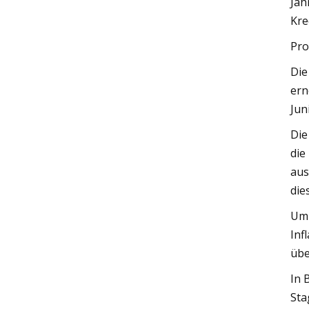
Jah
Kre
Pr
Die
ern
Jun
Die
die
aus
die
Um 
Inf
übe
In 
Sta