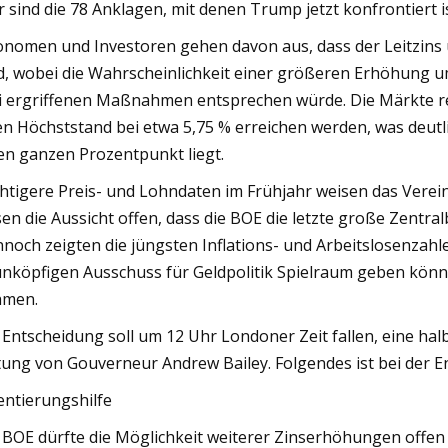
r sind die 78 Anklagen, mit denen Trump jetzt konfrontiert 
nomen und Investoren gehen davon aus, dass der Leitzins 
d, wobei die Wahrscheinlichkeit einer größeren Erhöhung u
i ergriffenen Maßnahmen entsprechen würde. Die Märkte rec
en Höchststand bei etwa 5,75 % erreichen werden, was deut
en ganzen Prozentpunkt liegt.
htigere Preis- und Lohndaten im Frühjahr weisen das Verein
sen die Aussicht offen, dass die BOE die letzte große Zentra
noch zeigten die jüngsten Inflations- und Arbeitslosenzahle
nköpfigen Ausschuss für Geldpolitik Spielraum geben kön
hmen.
 Entscheidung soll um 12 Uhr Londoner Zeit fallen, eine hal
tung von Gouverneur Andrew Bailey. Folgendes ist bei der 
entierungshilfe
 BOE dürfte die Möglichkeit weiterer Zinserhöhungen offen la