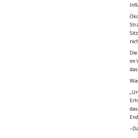
Inf
Öko
Str
Sit
nic
Die
im 
das
Was
„Un
Erh
das
End
–Da