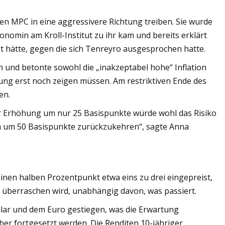
en MPC in eine aggressivere Richtung treiben. Sie wurde
onomin am Kroll-Institut zu ihr kam und bereits erklärt
zt hätte, gegen die sich Tenreyro ausgesprochen hatte.
h und betonte sowohl die „inakzeptabel hohe“ Inflation
kung erst noch zeigen müssen. Am restriktiven Ende des
en.
ner Erhöhung um nur 25 Basispunkte würde wohl das Risiko
 um 50 Basispunkte zurückzukehren“, sagte Anna
inen halben Prozentpunkt etwa eins zu drei eingepreist,
r überraschen wird, unabhängig davon, was passiert.
llar und dem Euro gestiegen, was die Erwartung
r fortgesetzt werden. Die Renditen 10-jähriger