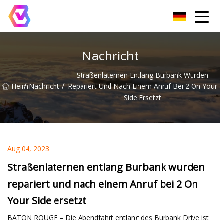
Chongqing LED-Flutlichtgruppe
Nachricht
Straßenlaternen Entlang Burbank Wurden
/
/
Heim
Nachricht
Repariert Und Nach Einem Anruf Bei 2 On Your
Side Ersetzt
Aug 04, 2023
Straßenlaternen entlang Burbank wurden
repariert und nach einem Anruf bei 2 On
Your Side ersetzt
BATON ROUGE – Die Abendfahrt entlang des Burbank Drive ist