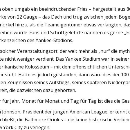
 oben umgab ein beeindruckender Fries – hergestellt aus 
rke von 22 Gauge – das Dach und trug zwischen jedem Bog
nörkel hinzu, als die Teameigentümer etwas verlangten, d
leihen würde. Fans und Schriftgelehrte nannten es gerne „
kenzeichen des Yankee-Stadions.
 solcher Veranstaltungsort, der weit mehr als „nur“ die my
te nicht weniger verdient. Das Yankee Stadium war in sein
rikanische Kolosseum – mit dem offensichtlichen Unterschi
r steht. Hätte es jedoch gestanden, dann wäre dies der 100.
en Zeugnissen seines Aufstiegs, seines späteren Niederga
reit, die dazwischen dazu gehörten.
r für Jahr, Monat für Monat und Tag für Tag ist dies die Ge
 Johnson, Präsident der jungen American League, erkennt di
chließt, die Baltimore Orioles – die keine historische Verb
 York City zu verlegen.