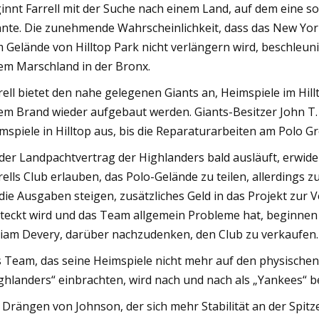
innt Farrell mit der Suche nach einem Land, auf dem eine s
nte. Die zunehmende Wahrscheinlichkeit, dass das New York 
 Gelände von Hilltop Park nicht verlängern wird, beschleunig
em Marschland in der Bronx.
rell bietet den nahe gelegenen Giants an, Heimspiele im Hi
em Brand wieder aufgebaut werden. Giants-Besitzer John T.
mspiele in Hilltop aus, bis die Reparaturarbeiten am Polo G
der Landpachtvertrag der Highlanders bald ausläuft, erwide
rells Club erlauben, das Polo-Gelände zu teilen, allerdings 
die Ausgaben steigen, zusätzliches Geld in das Projekt zu
teckt wird und das Team allgemein Probleme hat, beginnen F
liam Devery, darüber nachzudenken, den Club zu verkaufen.
 Team, das seine Heimspiele nicht mehr auf den physischen
ghlanders“ einbrachten, wird nach und nach als „Yankees“ b
 Drängen von Johnson, der sich mehr Stabilität an der Spit