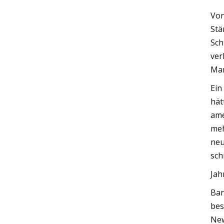
Von
Stä
Sch
ver
Mar
Ein
hät
ame
meh
neu
sch
Jah
Ban
bes
New