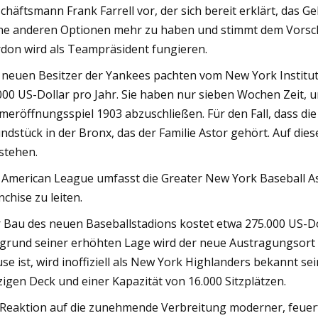
chäftsmann Frank Farrell vor, der sich bereit erklärt, das Ge
ne anderen Optionen mehr zu haben und stimmt dem Vorschl
don wird als Teampräsident fungieren.
 neuen Besitzer der Yankees pachten vom New York Institut
000 US-Dollar pro Jahr. Sie haben nur sieben Wochen Zeit, 
meröffnungsspiel 1903 abzuschließen. Für den Fall, dass die 
ndstück in der Bronx, das der Familie Astor gehört. Auf di
stehen.
 American League umfasst die Greater New York Baseball A
nchise zu leiten.
 Bau des neuen Baseballstadions kostet etwa 275.000 US-Dol
grund seiner erhöhten Lage wird der neue Austragungsort a
se ist, wird inoffiziell als New York Highlanders bekannt sei
zigen Deck und einer Kapazität von 16.000 Sitzplätzen.
 Reaktion auf die zunehmende Verbreitung moderner, feuerf