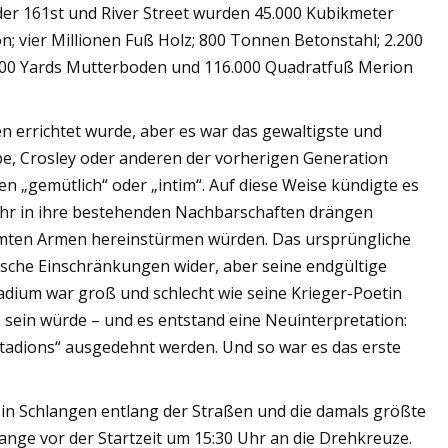
der 161st und River Street wurden 45.000 Kubikmeter
; vier Millionen Fuß Holz; 800 Tonnen Betonstahl; 2.200
.000 Yards Mutterboden und 116.000 Quadratfuß Merion
n errichtet wurde, aber es war das gewaltigste und
be, Crosley oder anderen der vorherigen Generation
en „gemütlich“ oder „intim“. Auf diese Weise kündigte es
mehr in ihre bestehenden Nachbarschaften drängen
emmten Armen hereinstürmen würden. Das ursprüngliche
ische Einschränkungen wider, aber seine endgültige
adium war groß und schlecht wie seine Krieger-Poetin
 sein würde – und es entstand eine Neuinterpretation:
Stadions“ ausgedehnt werden. Und so war es das erste
n Schlangen entlang der Straßen und die damals größte
nge vor der Startzeit um 15:30 Uhr an die Drehkreuze.