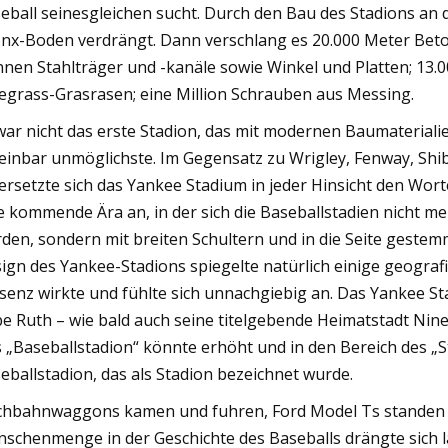
eball seinesgleichen sucht. Durch den Bau des Stadions an 
nx-Boden verdrängt. Dann verschlang es 20.000 Meter Beton
nen Stahlträger und -kanäle sowie Winkel und Platten; 13
egrass-Grasrasen; eine Million Schrauben aus Messing.
war nicht das erste Stadion, das mit modernen Baumaterialie
einbar unmöglichste. Im Gegensatz zu Wrigley, Fenway, Shi
ersetzte sich das Yankee Stadium in jeder Hinsicht den Wort
e kommende Ära an, in der sich die Baseballstadien nicht 
den, sondern mit breiten Schultern und in die Seite gest
ign des Yankee-Stadions spiegelte natürlich einige geograf
senz wirkte und fühlte sich unnachgiebig an. Das Yankee St
e Ruth – wie bald auch seine titelgebende Heimatstadt Nine
 „Baseballstadion“ könnte erhöht und in den Bereich des „
eballstadion, das als Stadion bezeichnet wurde.
hbahnwaggons kamen und fuhren, Ford Model Ts standen i
schenmenge in der Geschichte des Baseballs drängte sich la