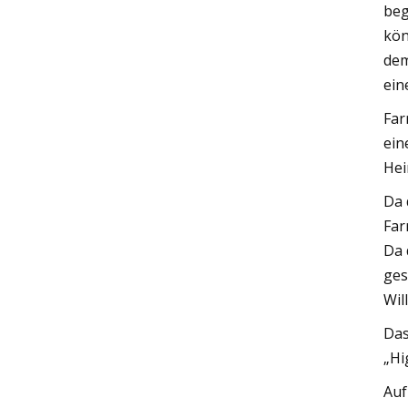
beg
kön
dem
ein
Far
ein
Hei
Da 
Far
Da 
ges
Wil
Das
„Hi
Auf