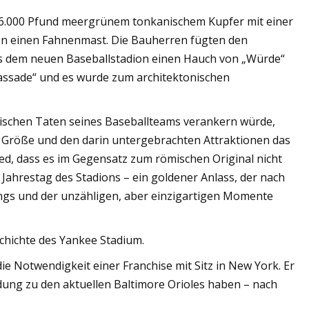
86.000 Pfund meergrünem tonkanischem Kupfer mit einer
en einen Fahnenmast. Die Bauherren fügten den
as dem neuen Baseballstadion einen Hauch von „Würde“
Fassade“ und es wurde zum architektonischen
thischen Taten seines Baseballteams verankern würde,
er Größe und den darin untergebrachten Attraktionen das
ed, dass es im Gegensatz zum römischen Original nicht
 Jahrestag des Stadions – ein goldener Anlass, der nach
ngs und der unzähligen, aber einzigartigen Momente
schichte des Yankee Stadium.
e Notwendigkeit einer Franchise mit Sitz in New York. Er
indung zu den aktuellen Baltimore Orioles haben – nach