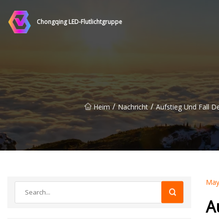
Chongqing LED-Flutlichtgruppe
/
/
Heim
Nachricht
Aufstieg Und Fall D
May
A