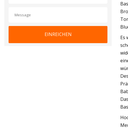
Bas
Bro
Ton
Blu
EINREICHEN
Es 
sch
wid
ein
wür
Des
Prä
Bab
Das
Bas
Hoc
Men