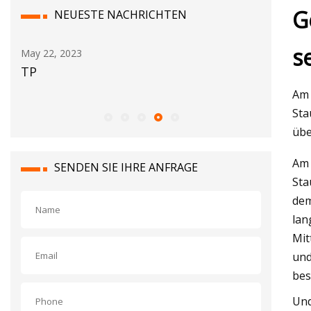
G
NEUESTE NACHRICHTEN
s
May 24, 2023
May 16, 2
Al und Amelia: ein Fischer, ein Tag und
Testber
ein transatlantischer Thunfisch
Am 
Sta
übe
Am 
SENDEN SIE IHRE ANFRAGE
Sta
dem
lan
Mit
und
bes
Und