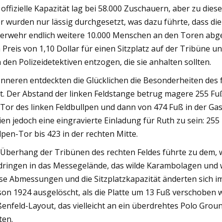
 offizielle Kapazität lag bei 58.000 Zuschauern, aber zu die
r wurden nur lässig durchgesetzt, was dazu führte, dass die
erwehr endlich weitere 10.000 Menschen an den Toren abgew
 Preis von 1,10 Dollar für einen Sitzplatz auf der Tribüne 
h den Polizeidetektiven entzogen, die sie anhalten sollten.
Inneren entdeckten die Glücklichen die Besonderheiten des
lt. Der Abstand der linken Feldstange betrug magere 255 Fu
Tor des linken Feldbullpen und dann von 474 Fuß in der Gasse
ien jedoch eine eingravierte Einladung für Ruth zu sein: 255
lpen-Tor bis 423 in der rechten Mitte.
 Überhang der Tribünen des rechten Feldes führte zu dem, 
dringen in das Messegelände, das wilde Karambolagen und w
se Abmessungen und die Sitzplatzkapazität änderten sich im
son 1924 ausgelöscht, als die Platte um 13 Fuß verschoben 
enfeld-Layout, das vielleicht an ein überdrehtes Polo Grou
ten.