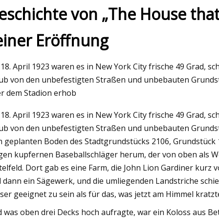
eschichte von „The House that 
einer Eröffnung
023
icht zum Lenovo Slim 9i
18. April 1923 waren es in New York City frische 49 Grad, 
ub von den unbefestigten Straßen und unbebauten Grundstü
r dem Stadion erhob
18. April 1923 waren es in New York City frische 49 Grad, 
ub von den unbefestigten Straßen und unbebauten Grundstü
 geplanten Boden des Stadtgrundstücks 2106, Grundstück 1
gen kupfernen Baseballschläger herum, der von oben als We
telfeld. Dort gab es eine Farm, die John Lion Gardiner kur
 dann ein Sägewerk, und die umliegenden Landstriche schie
ser geeignet zu sein als für das, was jetzt am Himmel kratzte
 was oben drei Decks hoch aufragte, war ein Koloss aus Be