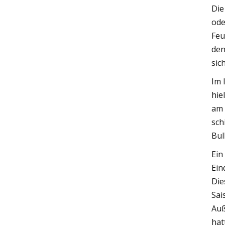
Die
ode
Feu
den
sic
Im 
hie
am 
sch
Bul
Ein
Ein
Die
Sai
Auß
hat