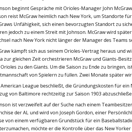
nson beginnt Gespräche mit Orioles-Manager John McGraw
son reist McGraw heimlich nach New York, um Standorte für
raws Unfähigkeit, sich einen bevorzugten Standort zu sich
ren jedoch zu einem Streit mit Johnson. McGraw wird später
hsel nach New York nicht länger der Manager des Teams s
raw kämpft sich aus seinem Orioles-Vertrag heraus und wi
a zur gleichen Zeit orchestrieren McGraw und Giants-Besit
 Orioles zu den Giants. Um die Saison zu Ende zu bringen, 
tmannschaft von Spielern zu füllen. Zwei Monate später wir
 American League beschließt, die Gründungskosten für ein 
ug von Baltimore rechtzeitig zur Saison 1903 abzuschließe
nson ist verzweifelt auf der Suche nach einem Teambesitze
nchise der AL und wird von Joseph Gordon, einer Persönlich
se von einem verfügbaren Grundstück für ein Baseballstadio
terzumachen, möchte er die Kontrolle über das New Yorker 