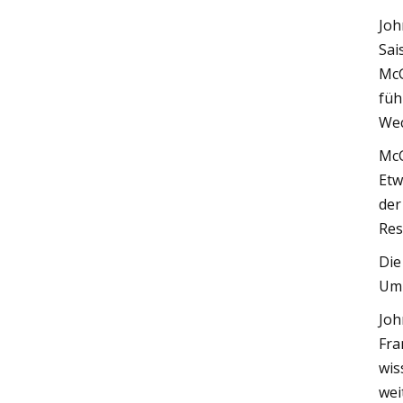
Joh
Sai
McG
füh
Wec
McG
Etw
der
Res
Die
Umz
Joh
Fra
wis
wei