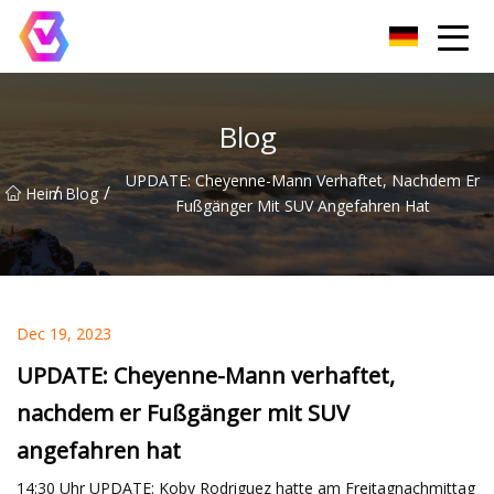
Chongqing LED-Flutlichtgruppe
Blog
UPDATE: Cheyenne-Mann Verhaftet, Nachdem Er
/
/
Heim
Blog
Fußgänger Mit SUV Angefahren Hat
Dec 19, 2023
UPDATE: Cheyenne-Mann verhaftet,
nachdem er Fußgänger mit SUV
angefahren hat
14:30 Uhr UPDATE: Koby Rodriguez hatte am Freitagnachmittag